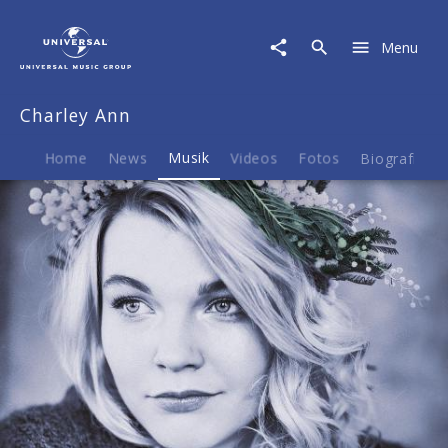
Charley
Ann
Menu
|
Musik
|
Charley Ann
To
Your
Bones
Home
News
Musik
Videos
Fotos
Biografie