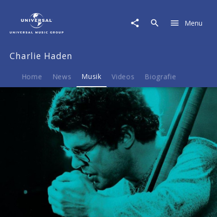
Charlie
Haden
Menu
|
Musik
|
Charlie Haden
5
Original
Albums
Home
News
Musik
Videos
Biografie