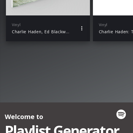
Vinyl
Vinyl
Charlie Haden, Ed Blackwell, Dewey Redman: Old And New Dreams (Luminessence Serie)