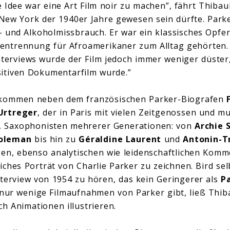
Idee war eine Art Film noir zu machen”, fährt Thibaul
ew York der 1940er Jahre gewesen sein dürfte. Parke
 und Alkoholmissbrauch. Er war ein klassisches Opfer
entrennung für Afroamerikaner zum Alltag gehörten. 
nterviews wurde der Film jedoch immer weniger düster, 
sitiven Dokumentarfilm wurde.”
 kommen neben dem französischen Parker-Biografen
F
Urtreger
, der in Paris mit vielen Zeitgenossen und m
at, Saxophonisten mehrerer Generationen: von
Archie 
Coleman
bis hin zu
Géraldine Laurent
und
Antonin-T
gen, ebenso analytischen wie leidenschaftlichen Komm
iches Porträt von Charlie Parker zu zeichnen. Bird sel
terview von 1954 zu hören, das kein Geringerer als
Pa
 nur wenige Filmaufnahmen von Parker gibt, ließ Thiba
 Animationen illustrieren.