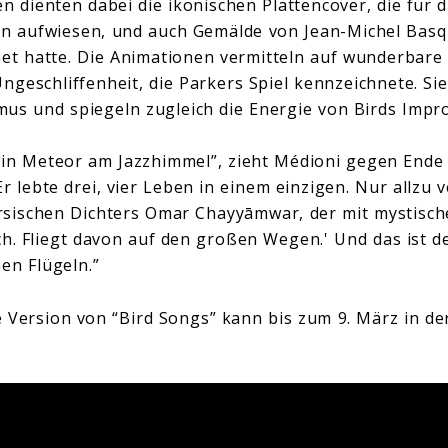
en dienten dabei die ikonischen Plattencover, die für d
 aufwiesen, und auch Gemälde von Jean-Michel Basqui
et hatte. Die Animationen vermitteln auf wunderbare
Ungeschliffenheit, die Parkers Spiel kennzeichnete. Si
us und spiegeln zugleich die Energie von Birds Impro
ein Meteor am Jazzhimmel”, zieht Médioni gegen Ende 
Er lebte drei, vier Leben in einem einzigen. Nur allzu v
rsischen Dichters Omar Chayyāmwar, der mit mystisc
ch. Fliegt davon auf den großen Wegen.' Und das ist 
en Flügeln.”
 Version von “Bird Songs” kann bis zum 9. März in d