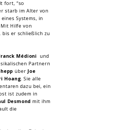
t fort, “so
r starb im Alter von
 eines Systems, in
Mit Hilfe von
bis er schließlich zu
ranck Médioni
und
usikalischen Partnern
Shepp
über
Joe
ri Hoang
. Sie alle
entaren dazu bei, ein
bst ist zudem in
ul Desmond
mit ihm
ult die