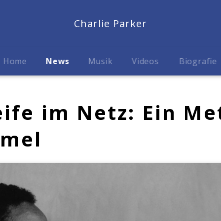
Charlie Parker
Home
News
Musik
Videos
Biografie
eife im Netz: Ein M
mmel