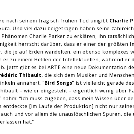
re nach seinem tragisch frühen Tod umgibt
Charlie P
Aura. Und viel dazu beigetragen haben seine zahlreic
 Phänomen Charlie Parker zu erklären, ihn tatsächlic
Einigkeit herrscht darüber, dass er einer der größten 
, die je auf Erden wandelten, ein ebenso komplexes w
 er zu einem Helden der Intellektuellen, während er
ieb. Jetzt gibt es bei ARTE eine neue Dokumentation d
rédéric Thibault
, die sich dem Musiker und Menschen
inkeln annähert. “
Bird Songs
” ist vielleicht gerade d
hibault – wie er eingesteht – eigentlich wenig über Pa
ff nahm: “Ich muss zugeben, dass mein Wissen über d
h entdeckte [im Laufe der Produktion] nicht nur seine
uch und vor allem die unauslöschlichen Spuren, die e
erlassen hat.”