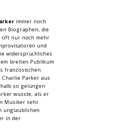
arker
immer noch
hen Biographen, die
h oft nur noch mehr
Improvisatoren und
ie widersprüchliches
 dem breiten Publikum
es französischen
 Charlie Parker aus
eshalb so gelungen
rker wusste, als er
en Musiker sehr
n unglaublichen
r in der