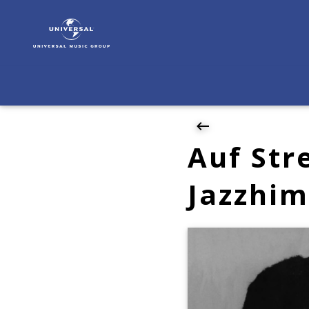
Charlie
Parker
|
News
|
Auf
Streife
im
Netz:
Auf Str
Ein
Meteor
Jazzhi
am
Jazzhimmel