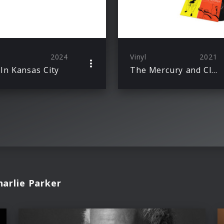
2024
Vinyl
2021
 In Kansas City
The Mercury and Clef 10-inch LPs (Ltd. Ed.)
arlie Parker