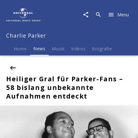
Charlie
Parker
Menu
|
News
|
Charlie Parker
Heiliger
Gral
für
Home
News
Musik
Videos
Biografie
Parker-
Fans
-
58
Heiliger Gral für Parker-Fans –
bislang
58 bislang unbekannte
unbekannte
Aufnahmen
Aufnahmen entdeckt
entdeckt