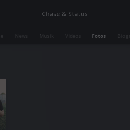
Chase & Status
me
News
Musik
Videos
Fotos
Biog