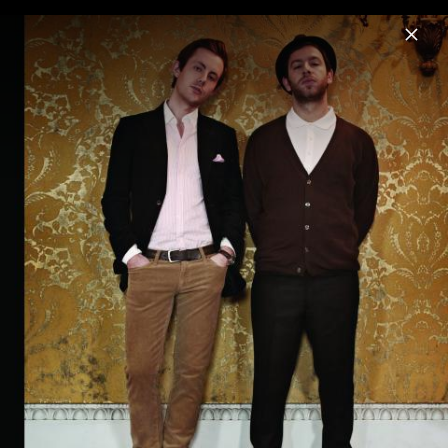
Menu
Chase & Status
Home
News
Musik
Videos
Fotos
Biografie
Pressebilder "2 Ruff, Vol. 1" (2023)