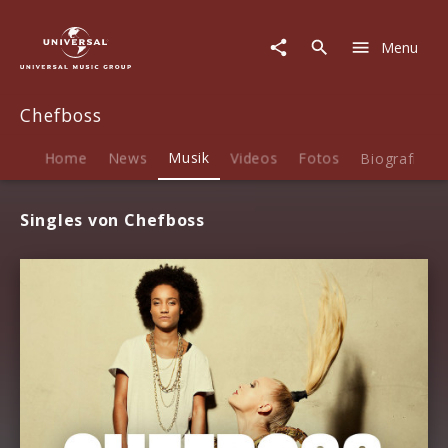
Chefboss
|
Menu
Musik
Chefboss
Home
News
Musik
Videos
Fotos
Biografie
Singles von Chefboss