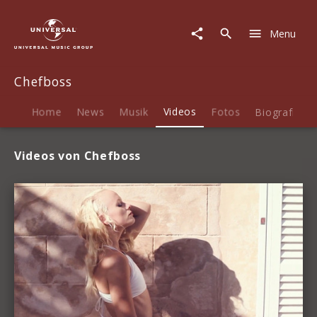
Chefboss
|
Menu
Videos
Chefboss
Home
News
Musik
Videos
Fotos
Biografie
Videos von Chefboss