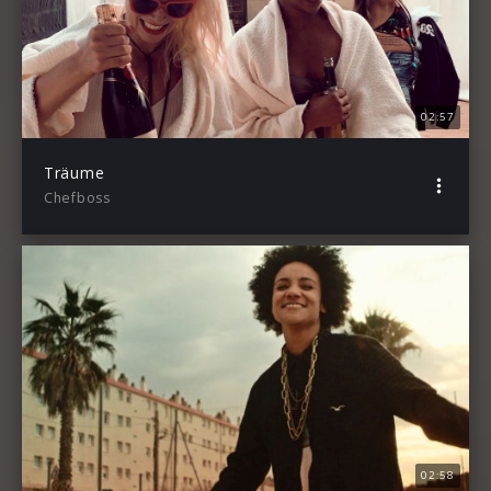
02:57
Träume
Chefboss
02:58