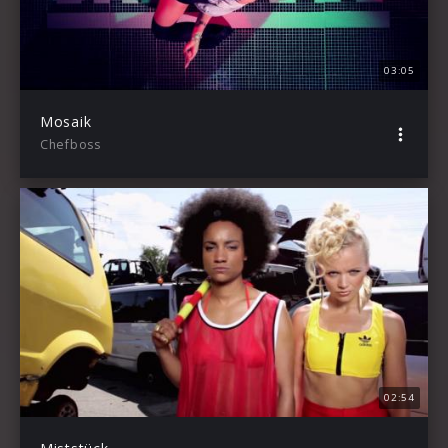
03:05
Mosaik
Chefboss
02:54