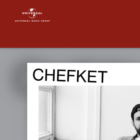
Chefket
|
Musik
|
Alles
Klar