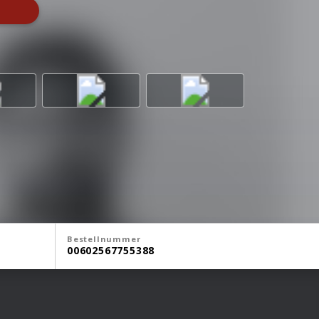
Bestellnummer
00602567755388