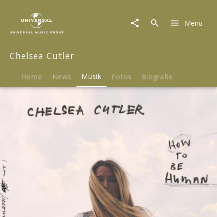
Chelsea
Cutler
Menu
|
Musik
|
Chelsea Cutler
How
To
Be
Home
News
Musik
Fotos
Biografie
Human