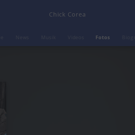
Chick Corea
me
News
Musik
Videos
Fotos
Biog