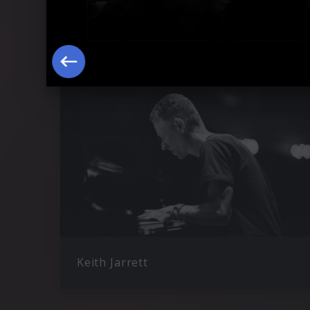
Ähnliche Künstler wie Chick Corea
Keith Jarrett