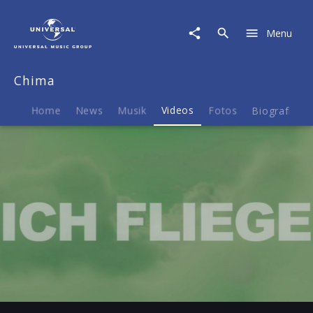
Chima
|
Menu
Video
|
Fliegen
Chima
(Lyric-
Video)
Home
News
Musik
Videos
Fotos
Biografie
Play
-03:28
Play
Mute
Ent