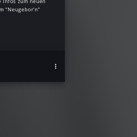
e Infos zum neuen
m “Neugebor’n”