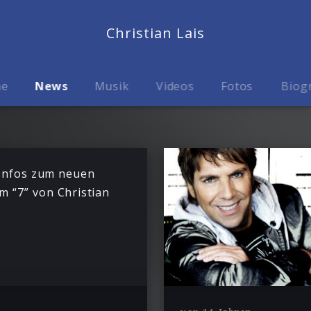
Christian Lais
me
News
Musik
Videos
Fotos
Biog
 Infos zum neuen
m “7” von Christian