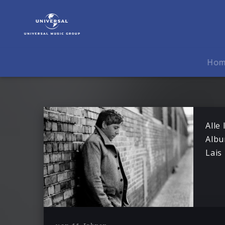
Christian
Lais
|
News
Ho
Alle
Albu
Lais