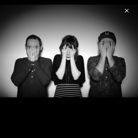
Menu
Chvrches
Home
News
Musik
Videos
Fotos
Biografie
Pressebilder 2023