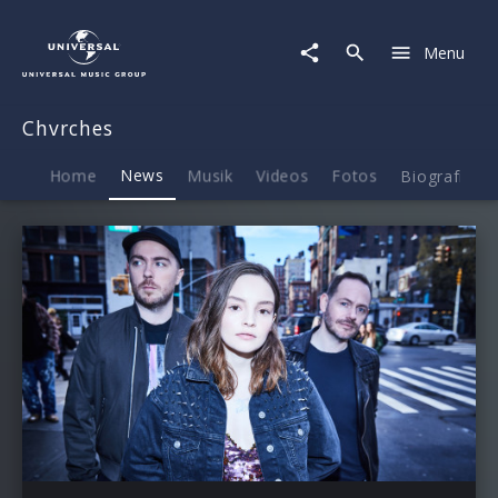
Chvrches
|
Menu
News
Chvrches
Home
News
Musik
Videos
Fotos
Biografie