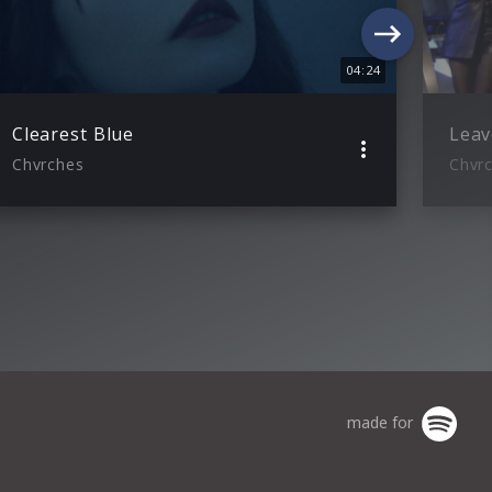
04:24
Clearest Blue
Chvrches
Chvr