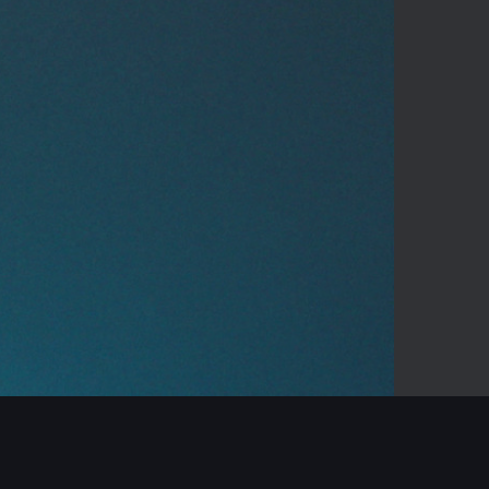
03:17
Mute
Enter
fullscreen