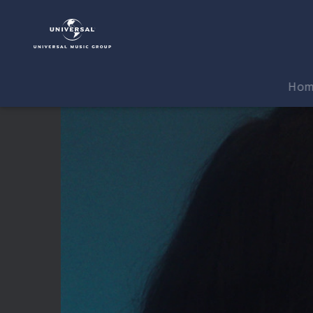
Chvrches
|
Video
|
Miracle
Ho