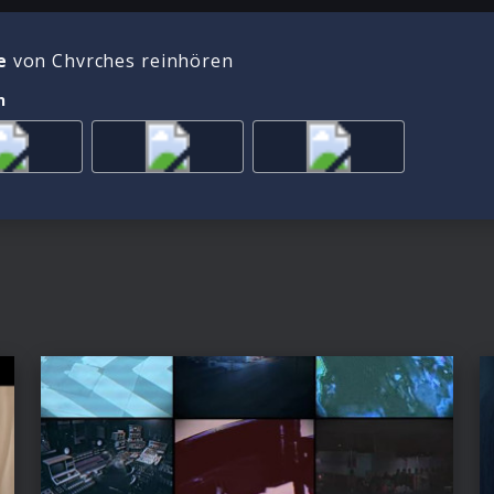
e
von Chvrches reinhören
n