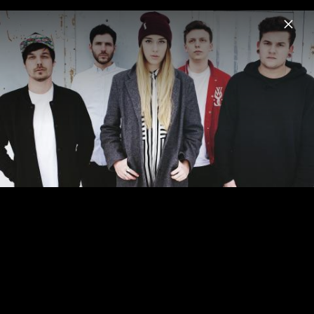
Menu
Claire
Home
News
Musik
Videos
Fotos
Biografie
Claire - Pressebilder 2015