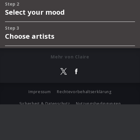
Mehr von Claire
Impressum
Rechtevorbehaltserklärung
Sicherheit & Datenschutz
Nutzungsbedingungen
Journalistenlounge
Für Geschäftspartner
Barrierefreiheit Statement
© Copyright 2026 Universal Music Group N.V. All Rights