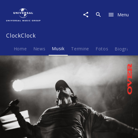
ClockClock
|
Menu
Musik
|
Over
ClockClock
Home
News
Musik
Termine
Fotos
Biografie