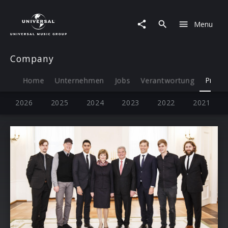
Company
|
Menu
Presse
Company
Home
Unternehmen
Jobs
Verantwortung
Press
2026
2025
2024
2023
2022
2021