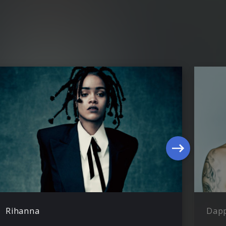
Rihanna
Dap