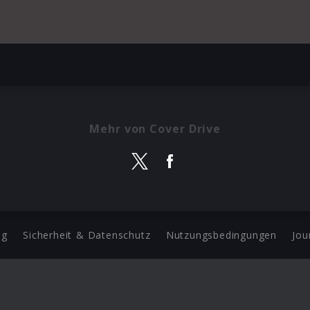
Mehr von Cover Drive
ng
Sicherheit & Datenschutz
Nutzungsbedingungen
Jou
Barrierefreiheit Statement
 Copyright 2026 Universal Music Group N.V. All Rights Reserve