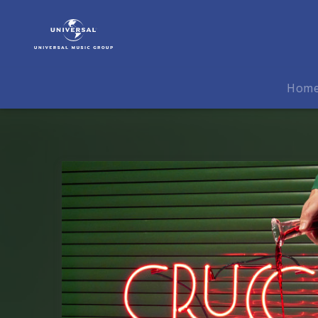
Crucchi
Gang
|
Musik
|
Hom
Crucchi
Gang