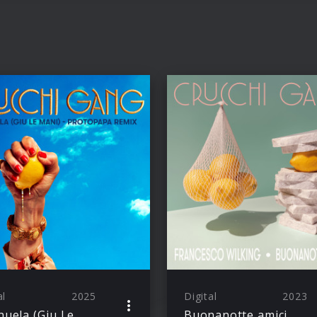
al
2025
Digital
2023
Emanuela (Giu Le Mani)
Buonanotte amici