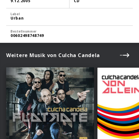
9.12.2005
CD
Label
Urban
Bestellnummer
00602498748749
Weitere Musik von Culcha Candela