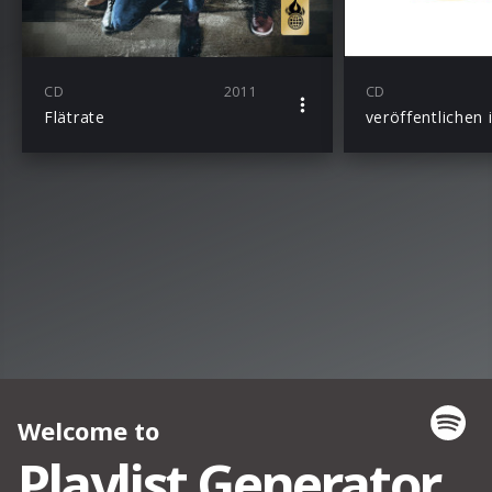
CD
2011
CD
Flätrate