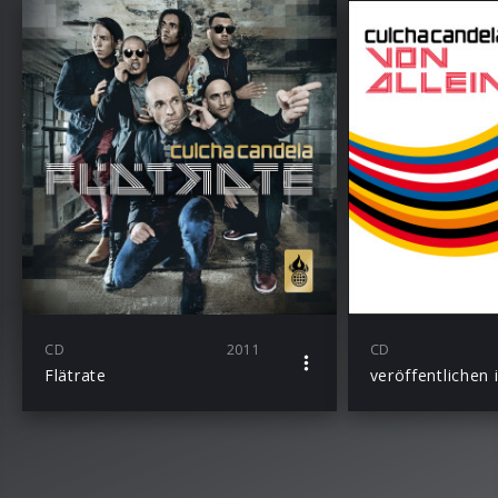
CD
2011
CD
Flätrate