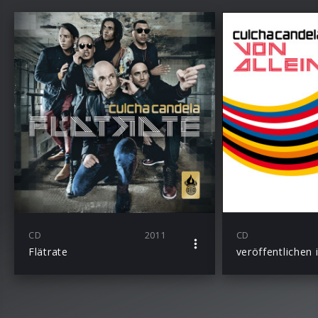
CD
2011
CD
Flätrate