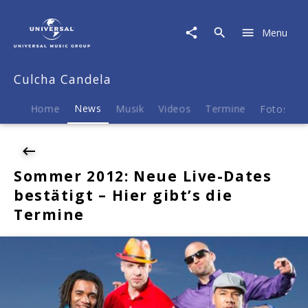
Culcha
Candela
Menu
|
News
|
Culcha Candela
Sommer
2012:
Neue
Home
News
Musik
Videos
Termine
Fotos
B
Live-
Dates
bestätigt
-
Sommer 2012: Neue Live-Dates
Hier
bestätigt – Hier gibt’s die
gibt's
die
Termine
Termine