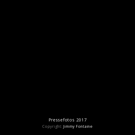
Ähnliche Künstler wie Cut Copy
Pnau
Friendly Fires
Bag 
Pressefotos 2017
Copyright:
Jimmy Fontaine