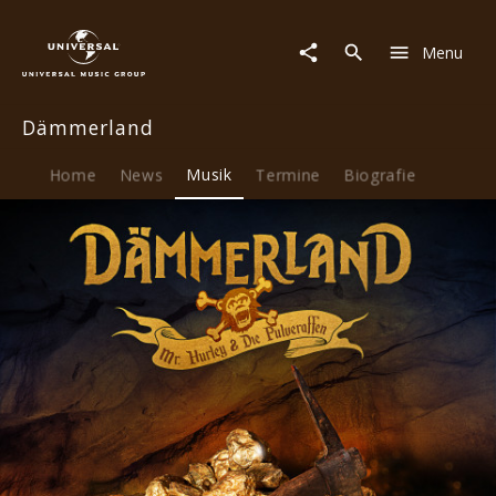
Dämmerland
|
Menu
Musik
|
Mehr
Dämmerland
ist
Mehr
(Single)
Home
News
Musik
Termine
Biografie