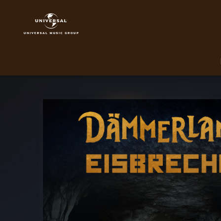
Dämmerland
|
Musik
|
Willkommen
in
der
Dunkelheit
(Single)