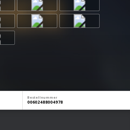
Bestellnummer
00602488004978