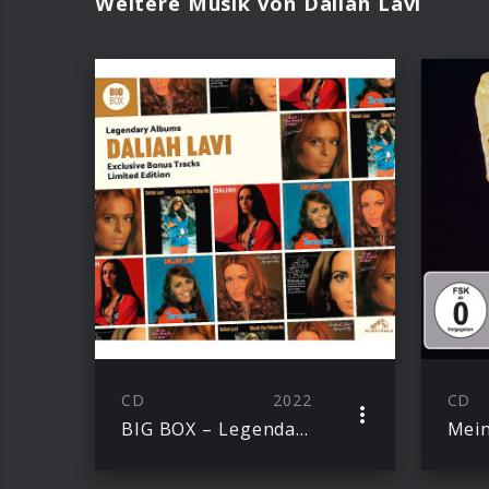
Weitere Musik von Daliah Lavi
CD
2022
CD
BIG BOX – Legendary Albums