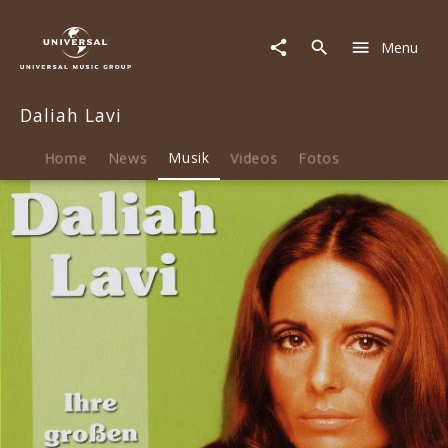
Daliah
Lavi
Menu
|
Musik
|
Daliah Lavi
Schlagerjuwelen
-
Ihre
Home
News
Musik
Videos
Fotos
großen
Erfolge