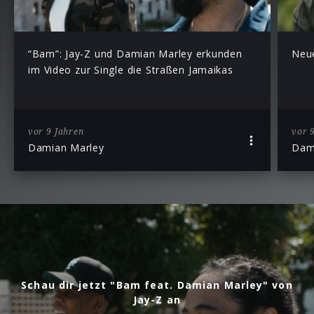
“Bam”: Jay-Z und Damian Marley erkunden
Neue
im Video zur Single die Straßen Jamaikas
vor 9 Jahren
vor 
Damian Marley
Dam
Schau dir jetzt "Bam feat. Damian Marley" von
Jay-Z an