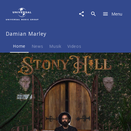
Damian
Marley
Menu
|
Musik
&
Damian Marley
Merch
Home
News
Musik
Videos