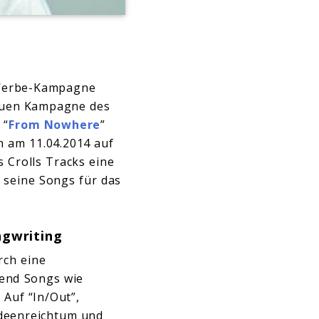
Werbe-Kampagne
neuen Kampagne des
 “
From Nowhere
”
n am 11.04.2014 auf
s Crolls Tracks eine
 seine Songs für das
ngwriting
rch eine
rend Songs wie
 Auf “In/Out”,
Ideenreichtum und