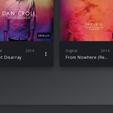
eAlbum
al
2014
Digital
2014
t Disarray
From Nowhere (Remixes)