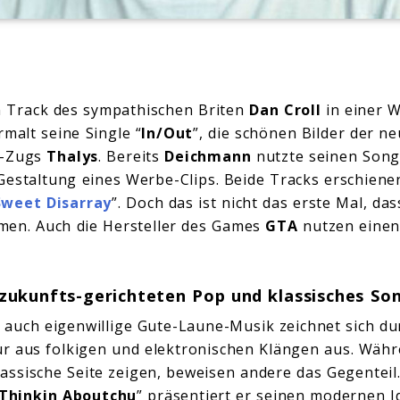
in Track des sympathischen Briten
Dan Croll
in einer 
malt seine Single “
In/Out
”, die schönen Bilder der 
t-Zugs
Thalys
. Bereits
Deichmann
nutzte seinen Song
 Gestaltung eines Werbe-Clips. Beide Tracks erschiene
Sweet Disarray
”. Doch das ist nicht das erste Mal, das
en. Auch die Hersteller des Games
GTA
nutzen einen
 zukunfts-gerichteten Pop und klassisches So
 auch eigenwillige Gute-Laune-Musik zeichnet sich du
r aus folkigen und elektronischen Klängen aus. Wäh
lassische Seite zeigen, beweisen andere das Gegenteil.
Thinkin Aboutchu
” präsentiert er seinen modernen 