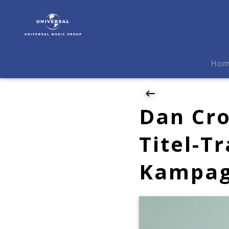
Dan
Croll
|
News
|
Ho
Dan
Crolls
Single
"In/Out"
Dan Cro
wird
Titel-
Titel-T
Track
der
Kampa
neuen
Thalys-
Kampagne