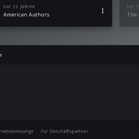
vor 11 Jahren
vor 1
American Authors
The 
e
rnalistenlounge
Für Geschäftspartner