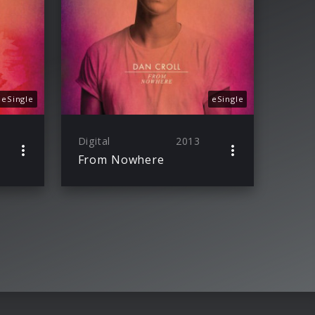
eSingle
eSingle
Digital
2013
From Nowhere