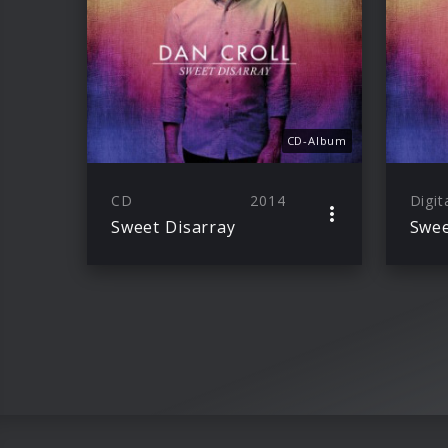
CD-Album
CD
2014
Digit
Sweet Disarray
Swee