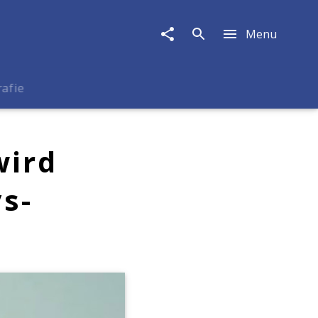
Menu
rafie
wird
ys-