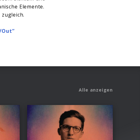
anische Elemente.
 zugleich.
n/Out”
Alle anzeigen