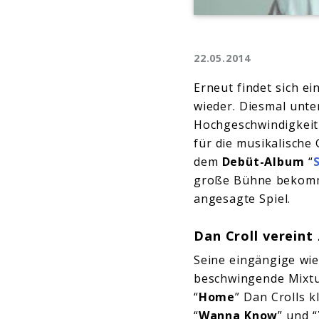
22.05.2014
Erneut findet sich e
wieder. Diesmal unter
Hochgeschwindigkei
für die musikalische
dem
Debüt-Album
“
große Bühne bekomm
angesagte Spiel.
Dan Croll vereint
Seine eingängige wie
beschwingende Mixtu
“
Home
” Dan Crolls k
“
Wanna Know
” und “