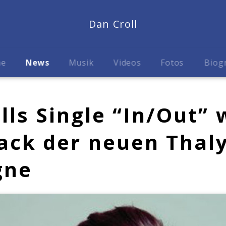
Dan Croll
me
News
Musik
Videos
Fotos
Biog
lls Single “In/Out” 
rack der neuen Thal
gne