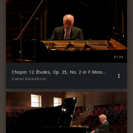
01:34
Chopin: 12 Études, Op. 25, No. 2 in F Minor “The Bees”
Daniel Barenboim