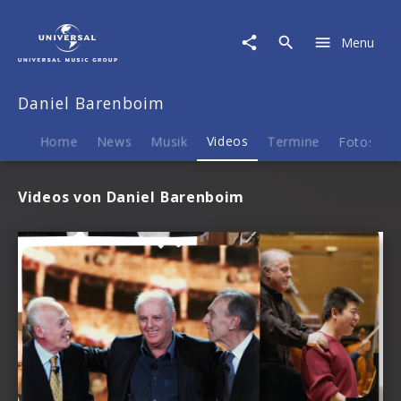
Daniel
Barenboim
Menu
|
Videos
Daniel Barenboim
Home
News
Musik
Videos
Termine
Fotos
B
Videos von Daniel Barenboim