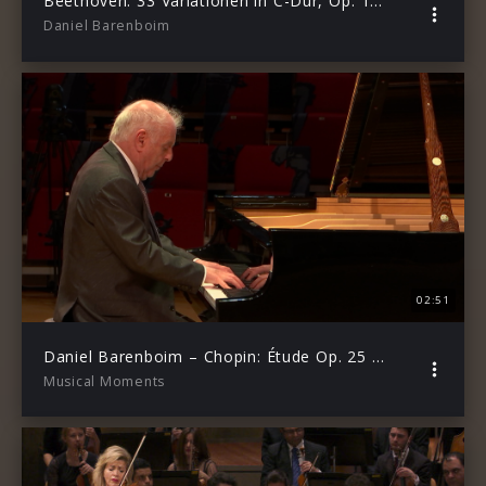
Beethoven: 33 Variationen in C-Dur, Op. 120, Thema & Var. 1: Alla marcia maestoso
Daniel Barenboim
02:51
Daniel Barenboim – Chopin: Étude Op. 25 Nr. 1 in As-Dur (Live aus dem Pierre Boulez Saal, 2020)
Musical Moments