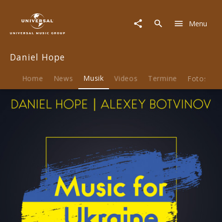
Daniel
Hope
Menu
|
Musik
|
Daniel Hope
Music
for
Ukraine
Home
News
Musik
Videos
Termine
Fotos
B