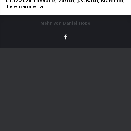
01.12.2026 Tonhalle, Zürich, J.S. Bach, Marcello,
Telemann et al
Mehr von Daniel Hope