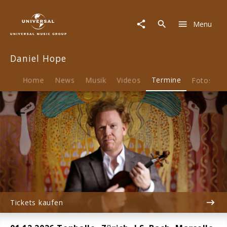
Daniel
Hope
Menu
|
01.12.2026
Tonhalle,
Daniel Hope
Zürich,
J.S.
Bach,
Home
News
Musik
Videos
Termine
Fotos
B
Marcello,
Telemann
et
al
Tickets kaufen