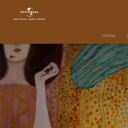
Daniel
Hope
|
25.12.2026
Elbphilharmonie,
Home
Hamburg,
20:00