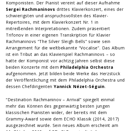
Komponisten. Der Pianist vereint auf dieser Aufnahme
Sergei Rachmaninovs
drittes Klavierkonzert, eines der
schwierigsten und anspruchsvollsten des Klavier-
Repertoires, mit dem Klavierkonzert Nr. 1 in
mitreißenden Interpretationen. Zudem präsentiert
Trifonov in einer eigenen Transkription für Klavier
Rachmaninovs “The Silver Sleigh Bells” sowie sein
Arrangement für die weltbekannte “Vocalise”. Das Album
ist ein Tribut an das Klavierspiel Rachmaninovs – so
hatte der Komponist vor achtzig Jahren selbst diese
beiden Konzerte mit dem
Philadelphia Orchestra
aufgenommen. Jetzt bilden beide Werke das Herzstück
der Veröffentlichung mit dem Philadelphia Orchestra und
dessen Chefdirigenten
Yannick Nézet-Séguin
.
“Destination Rachmaninov – Arrival” spiegelt einmal
mehr das Können des gegenwärtig besten jungen
klassischen Pianisten wider, der bereits mit dem
Grammy-Award sowie dem ECHO Klassik (2014, 2017)
ausgezeichnet wurde. Sein neues Album erscheint am