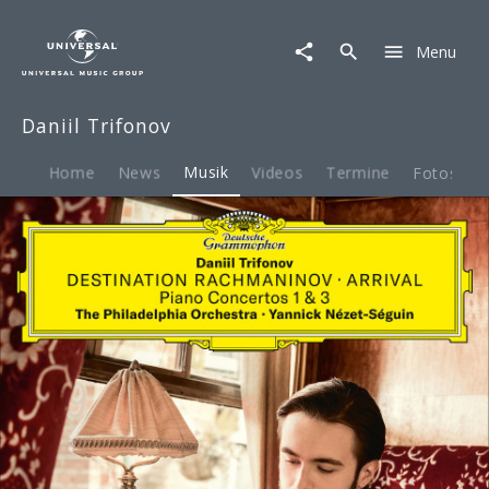
Daniil
Trifonov
Menu
|
Musik
|
Daniil Trifonov
Destination
Rachmaninov:
Arrival
Home
News
Musik
Videos
Termine
Fotos
B