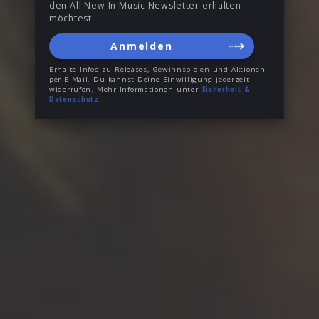
den All New In Music Newsletter erhalten
möchtest.
Anmelden
Erhalte Infos zu Releases, Gewinnspielen und Aktionen
per E-Mail. Du kannst Deine Einwilligung jederzeit
widerrufen. Mehr Informationen unter
Sicherheit &
Datenschutz
.