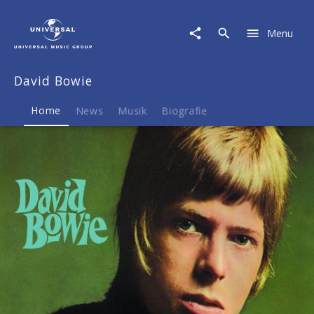
David
Bowie
Menu
|
Musik
&
David Bowie
Merch
Home
News
Musik
Biografie