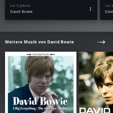
vor 9 Jahren
vor 
David Bowie
Dav
Weitere Musik von David Bowie