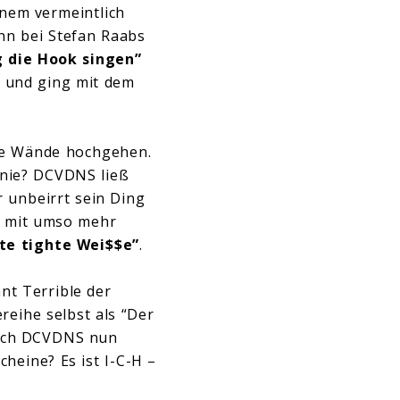
inem vermeintlich
nn bei Stefan Raabs
g die Hook singen”
z und ging mit dem
die Wände hochgehen.
ronie? DCVDNS ließ
r unbeirrt sein Ding
r mit umso mehr
te tighte Wei$$e”
.
nt Terrible der
reihe selbst als “Der
 sich DCVDNS nun
heine? Es ist I-C-H –