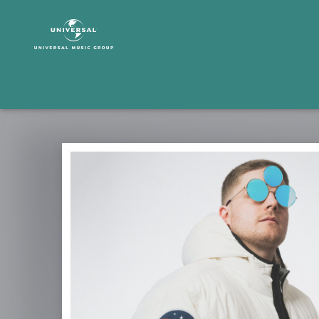
DCVDNS
|
Musik
|
Der
erste
tighte
Wei$$e