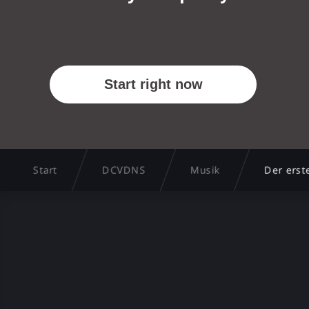
Start
DCVDNS
Musik
Der erst