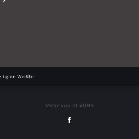
e tighte Wei$$e
Mehr von DCVDNS