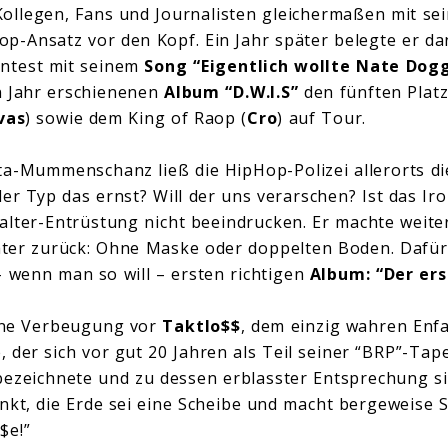
ollegen, Fans und Journalisten gleichermaßen mit se
p-Ansatz vor den Kopf. Ein Jahr später belegte er da
ntest mit seinem
Song “Eigentlich wollte Nate Dog
n Jahr erschienenen
Album “D.W.I.S”
den fünften Plat
vas
) sowie dem King of Raop (
Cro
) auf Tour.
ta-Mummenschanz ließ die HipHop-Polizei allerorts 
der Typ das ernst? Will der uns verarschen? Ist das I
halter-Entrüstung nicht beeindrucken. Er machte weite
päter zurück: Ohne Maske oder doppelten Boden. Dafü
– wenn man so will – ersten richtigen
Album: “Der ers
eine Verbeugung vor
Taktlo$$
, dem einzig wahren Enfa
 der sich vor gut 20 Jahren als Teil seiner “BRP”-Tape
 bezeichnete und zu dessen erblasster Entsprechung
nkt, die Erde sei eine Scheibe und macht bergeweise Sc
$e!”