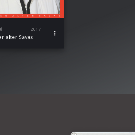
al
2017
r alter Savas