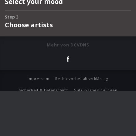
Mehr von DCVDNS
Impressum
Rechtevorbehaltserklärung
Sicherheit & Datenschutz
Nutzungsbedingungen
Journalistenlounge
Für Geschäftspartner
Barrierefreiheit Statement
© Copyright 2026 Universal Music Group N.V. All Rights
Reserved.