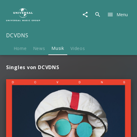
DCVDNS
|
Menu
Musik
DCVDNS
Home
News
Musik
Videos
Singles von DCVDNS