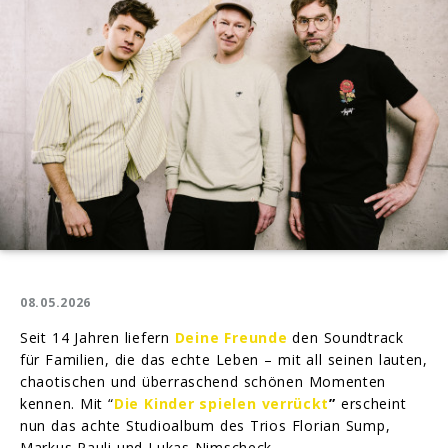
verrückt"!
08.05.2026
Seit 14 Jahren liefern
Deine Freunde
den Soundtrack
für Familien, die das echte Leben – mit all seinen lauten,
chaotischen und überraschend schönen Momenten
kennen. Mit “
Die Kinder spielen verrückt
”
erscheint
nun das achte Studioalbum des Trios Florian Sump,
Markus Pauli und Lukas Nimscheck.