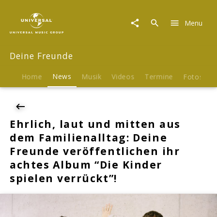
Deine
Freunde
Menu
|
News
|
Deine Freunde
Ehrlich,
laut
und
Home
News
Musik
Videos
Termine
Fotos
B
mitten
aus
dem
Familienalltag:
Ehrlich, laut und mitten aus
Deine
dem Familienalltag: Deine
Freunde
veröffentlichen
Freunde veröffentlichen ihr
ihr
achtes Album “Die Kinder
achtes
spielen verrückt”!
Album
"Die
Kinder
spielen