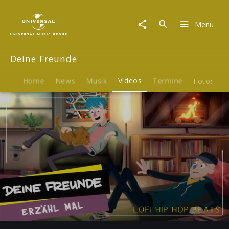
Deine
Freunde
Menu
|
Video
|
Deine Freunde
Erzähl
mal
(Lofi
Home
News
Musik
Videos
Termine
Fotos
B
Version)
Play
-02:47
Play
Mute
Ent