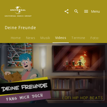
Deine
Freunde
Menu
|
Video
|
Deine Freunde
Fang
mich
doch
Home
News
Musik
Videos
Termine
Fotos
B
(Lofi
Version)
Play
-03:43
Play
Mute
Ent