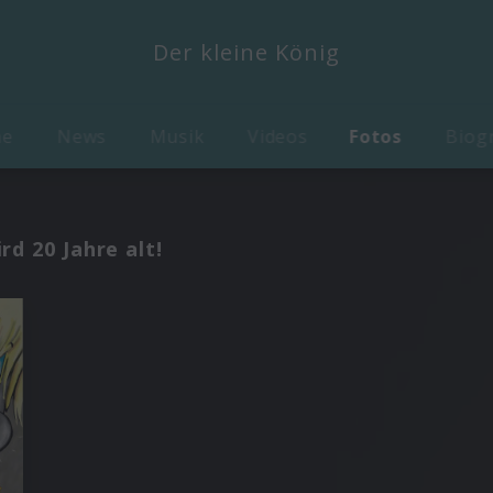
Der kleine König
me
News
Musik
Videos
Fotos
Biog
d 20 Jahre alt!