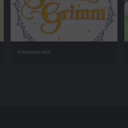
SimsalaGrimm