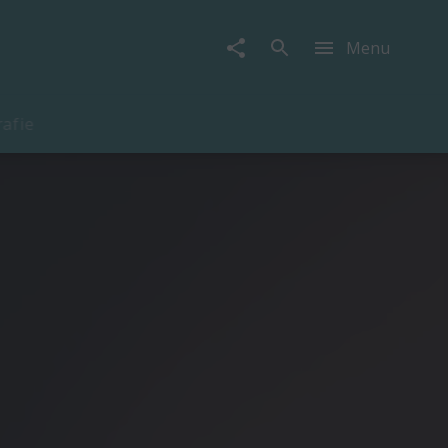
Menu
rafie