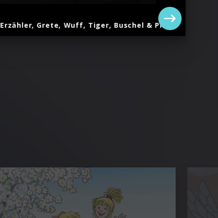
rzähler, Grete, Wuff, Tiger, Buschel & Pieps
Copyr