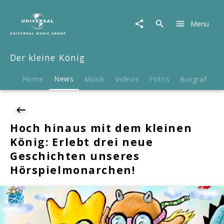
Der
kleine
Menu
König
|
News
Der kleine König
|
Hoch
hinaus
Home
News
Musik
Videos
Fotos
Biografie
mit
dem
kleinen
König:
Hoch hinaus mit dem kleinen
Erlebt
König: Erlebt drei neue
drei
neue
Geschichten unseres
Geschichten
Hörspielmonarchen!
unseres
Hörspielmonarchen!