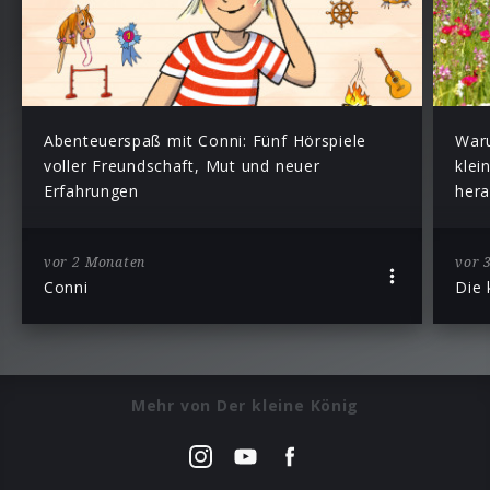
Abenteuerspaß mit Conni: Fünf Hörspiele
War
voller Freundschaft, Mut und neuer
klei
Erfahrungen
hera
vor 2 Monaten
vor 
Conni
Die 
Mehr von Der kleine König