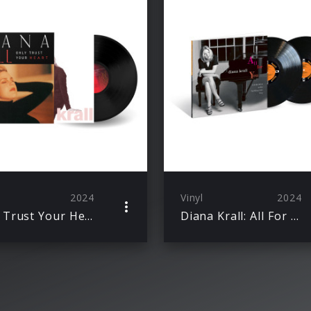
2024
Vinyl
2024
Only Trust Your Heart (LP)
Diana Krall: All For You (A Dedication To The Nat King Cole Trio) (Acoustic Sounds LP)