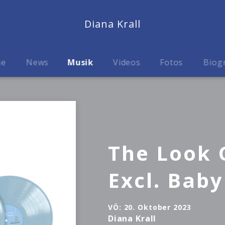
Diana Krall
me
News
Musik
Videos
Fotos
Biog
The Look O
Excl. Baby
VÖ:
20. Oktober 2023
Diana Krall