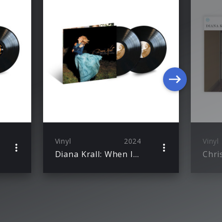
Vinyl
2024
Vinyl
Diana Krall: When I Look In Your Eyes (Acoustic Sounds LP)