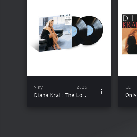
Vinyl
2025
CD
Diana Krall: The Look Of Love (Acoustic Sounds 2LP)