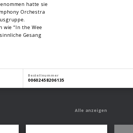
genommen hatte sie
ymphony Orchestra
musgruppe.
n wie “In the Wee
 sinnliche Gesang
Bestellnummer
00602458206135
Alle anzeigen