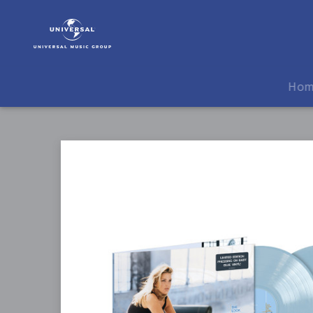
Diana
Krall
|
Musik
|
Ho
The
Look
Of
Love
(Ltd.
Excl.
Baby
Blue
2LP)