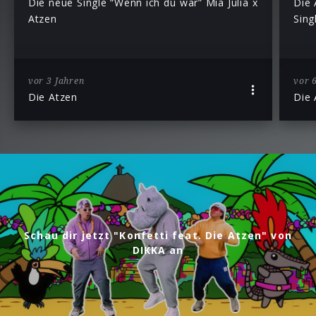
Die neue Single “Wenn ich du wär” Mia Julia x
Die 
Atzen
Sing
vor 3 Jahren
vor 
Die Atzen
Die 
Schau dir jetzt "Konfetti feat. Die Atzen" von
DIKKA an