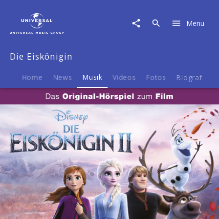
Die
Eiskönigin
Menu
|
Musik
|
Die Eiskönigin
Die
Eiskönigin
2
Home
News
Musik
Videos
Fotos
Biografie
–
Das
Original-
Hörspiel
zum
Disney
Film