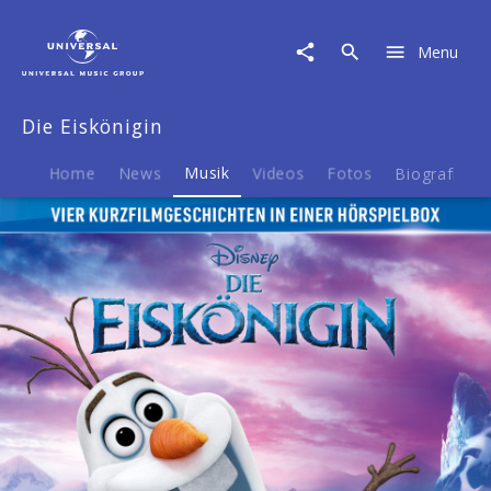
Die
Eiskönigin
Menu
|
Musik
|
Die Eiskönigin
Die
Eiskönigin
-
Home
News
Musik
Videos
Fotos
Biografie
Partyfieber
/
Zauber
der
Polarlichter
/
Olaf
taut
auf
/
Es
war
einmal