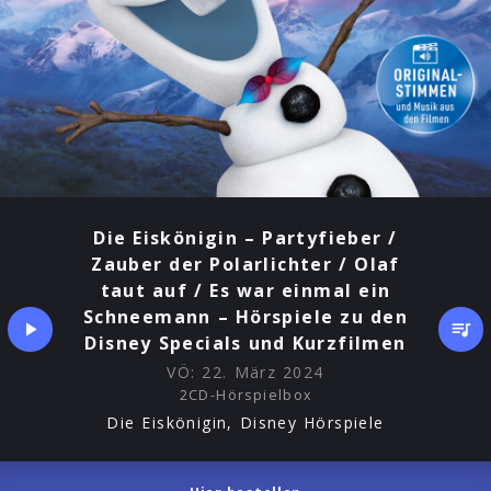
ein
Schneemann
-
Hörspiele
zu
den
Disney
Specials
und
Kurzfilmen
Die Eiskönigin – Partyfieber /
Zauber der Polarlichter / Olaf
taut auf / Es war einmal ein
Schneemann – Hörspiele zu den
Disney Specials und Kurzfilmen
VÖ:
22. März 2024
2CD-Hörspielbox
Die Eiskönigin, Disney Hörspiele