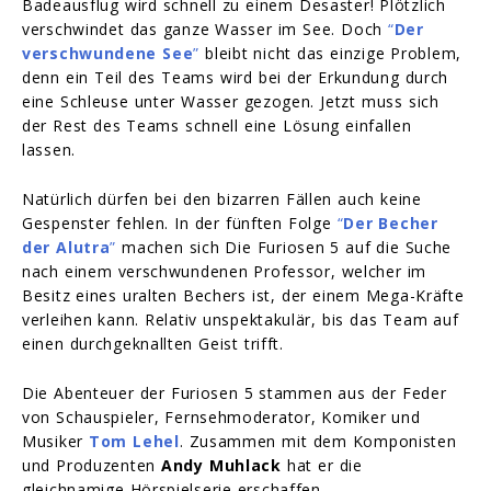
Badeausflug wird schnell zu einem Desaster! Plötzlich
verschwindet das ganze Wasser im See. Doch
“
Der
verschwundene See
”
bleibt nicht das einzige Problem,
denn ein Teil des Teams wird bei der Erkundung durch
eine Schleuse unter Wasser gezogen. Jetzt muss sich
der Rest des Teams schnell eine Lösung einfallen
lassen.
Natürlich dürfen bei den bizarren Fällen auch keine
Gespenster fehlen. In der fünften Folge
“
Der Becher
der Alutra
”
machen sich Die Furiosen 5 auf die Suche
nach einem verschwundenen Professor, welcher im
Besitz eines uralten Bechers ist, der einem Mega-Kräfte
verleihen kann. Relativ unspektakulär, bis das Team auf
einen durchgeknallten Geist trifft.
Die Abenteuer der Furiosen 5 stammen aus der Feder
von Schauspieler, Fernsehmoderator, Komiker und
Musiker
Tom Lehel
. Zusammen mit dem Komponisten
und Produzenten
Andy Muhlack
hat er die
gleichnamige Hörspielserie erschaffen.