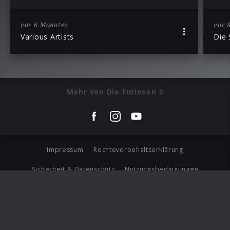
vor 6 Monaten
vor 
Various Artists
Die 
Mehr von Die Furiosen 5
Impressum
Rechtevorbehaltserklärung
Sicherheit & Datenschutz
Nutzungsbedingungen
Journalistenlounge
Für Geschäftspartner
Barrierefreiheit Statement
© Copyright 2026 Universal Music Group N.V. All Rights