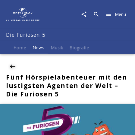
Die
Furiosen
Menu
5
|
News
Die Furiosen 5
|
Fünf
Hörspielabenteuer
Home
News
Musik
Biografie
mit
den
lustigsten
Agenten
Fünf Hörspielabenteuer mit den
der
lustigsten Agenten der Welt –
Welt
–
Die Furiosen 5
Die
Furiosen
5